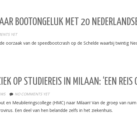
NAAR BOOTONGELUK MET 20 NEDERLAND
ENTS YET
 de oorzaak van de speedbootcrash op de Schelde waarbij twintig Ne
K OP STUDIEREIS IN MILAAN: ‘EEN REIS 
UWS
NO COMMENTS YET
out en Meubileringscollege (HMC) naar Milaan! Van de groep van rui
rovirus. Een deel van hen belandde zelfs in het ziekenhuis.