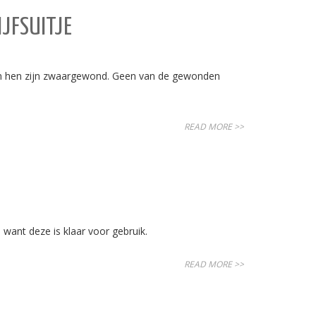
JFSUITJE
van hen zijn zwaargewond. Geen van de gewonden
READ MORE >>
want deze is klaar voor gebruik.
READ MORE >>