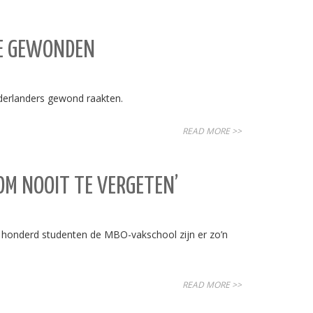
SE GEWONDEN
derlanders gewond raakten.
READ MORE >>
OM NOOIT TE VERGETEN’
m honderd studenten de MBO-vakschool zijn er zo’n
READ MORE >>