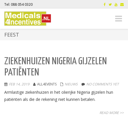
Tel: 088 054 0320
Toggle
naviga
FEEST
ZIEKENHUIZEN NIGERIA GIJZELEN
PATIËNTEN
FEB 14, 2019
ALL4EVENTS
NIEUWS
NO COMMENTS YET
Armlastige ziekenhuizen in het olierijke Nigeria gijzelen hun
patiënten als die de rekening niet kunnen betalen.
READ MORE >>