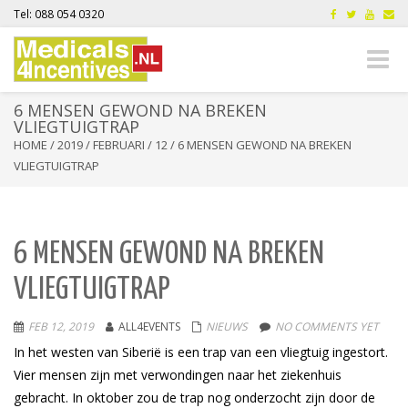
Tel: 088 054 0320
Toggle
naviga
6 MENSEN GEWOND NA BREKEN
VLIEGTUIGTRAP
HOME
/
2019
/
FEBRUARI
/
12
/
6 MENSEN GEWOND NA BREKEN
VLIEGTUIGTRAP
6 MENSEN GEWOND NA BREKEN
VLIEGTUIGTRAP
FEB 12, 2019
ALL4EVENTS
NIEUWS
NO COMMENTS YET
In het westen van Siberië is een trap van een vliegtuig ingestort.
Vier mensen zijn met verwondingen naar het ziekenhuis
gebracht. In oktober zou de trap nog onderzocht zijn door de