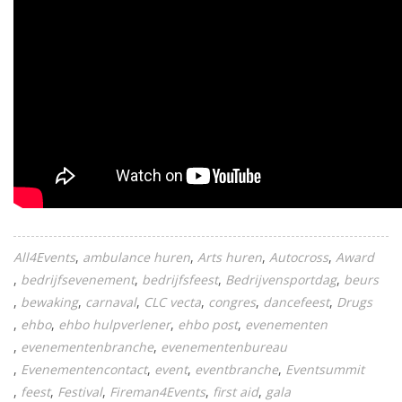
All4Events
ambulance huren
Arts huren
Autocross
Award
bedrijfsevenement
bedrijfsfeest
Bedrijvensportdag
beurs
bewaking
carnaval
CLC vecta
congres
dancefeest
Drugs
ehbo
ehbo hulpverlener
ehbo post
evenementen
evenementenbranche
evenementenbureau
Evenementencontact
event
eventbranche
Eventsummit
feest
Festival
Fireman4Events
first aid
gala