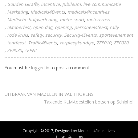
Gouden Giraffe
incentive
Jubileum
live communicatie
Marketing
Medicals4Events
medicals4incentives
Medische hulpverlening
motor sport
motorcross
oktoberfest
open dag
opening
personeelsfeest
rally
rode kruis
safety
security
Security4Events
sportevenement
tentfeest
Traffic4Events
verpleegkundige
ZEP010
ZEP020
ZEP030
ZEPNL
You must be
logged in
to post a comment.
UITBRAAK VAN MAZELEN IN VAL THORENS
Taxiënde KLM-toestellen botsen op Schiphol
Copyright © 2017, Designed by
Medicals4EIncentives
.