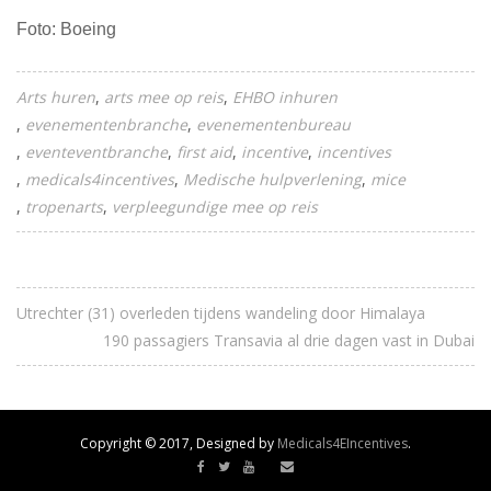
Foto: Boeing
Arts huren
arts mee op reis
EHBO inhuren
evenementenbranche
evenementenbureau
eventeventbranche
first aid
incentive
incentives
medicals4incentives
Medische hulpverlening
mice
tropenarts
verpleegundige mee op reis
Utrechter (31) overleden tijdens wandeling door Himalaya
190 passagiers Transavia al drie dagen vast in Dubai
Copyright © 2017, Designed by
Medicals4EIncentives
.