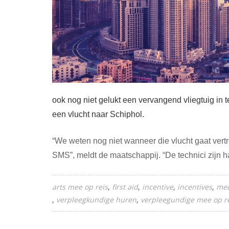
ook nog niet gelukt een vervangend vliegtuig in 
een vlucht naar Schiphol.
“We weten nog niet wanneer die vlucht gaat vert
SMS”, meldt de maatschappij. “De technici zijn h
arts mee op reis
first aid
incentive
incentives
med
verpleegkundige huren
verpleegundige mee op r