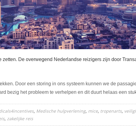
te zetten. De overwegend Nederlandse reizigers zijn door Trans
rekken. Door een storing in ons systeem kunnen we de passagier
ard bezig het probleem te verhelpen en dit duurt helaas een stu
icals4incentives
Medische hulpverlening
mice
tropenarts
veili
eis
zakelijke reis