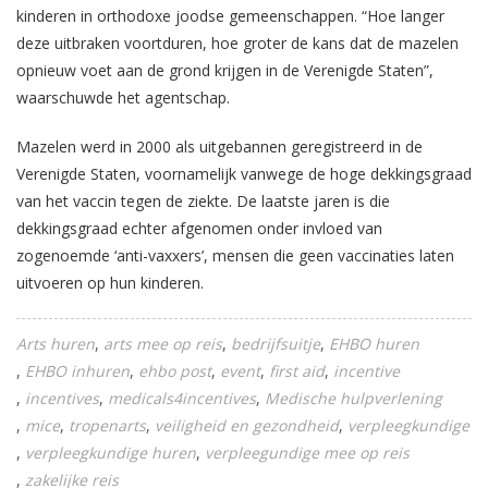
kinderen in orthodoxe joodse gemeenschappen. “Hoe langer
deze uitbraken voortduren, hoe groter de kans dat de mazelen
opnieuw voet aan de grond krijgen in de Verenigde Staten”,
waarschuwde het agentschap.
Mazelen werd in 2000 als uitgebannen geregistreerd in de
Verenigde Staten, voornamelijk vanwege de hoge dekkingsgraad
van het vaccin tegen de ziekte. De laatste jaren is die
dekkingsgraad echter afgenomen onder invloed van
zogenoemde ‘anti-vaxxers’, mensen die geen vaccinaties laten
uitvoeren op hun kinderen.
Arts huren
arts mee op reis
bedrijfsuitje
EHBO huren
EHBO inhuren
ehbo post
event
first aid
incentive
incentives
medicals4incentives
Medische hulpverlening
mice
tropenarts
veiligheid en gezondheid
verpleegkundige
verpleegkundige huren
verpleegundige mee op reis
zakelijke reis