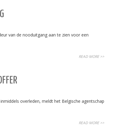
NG
 deur van de nooduitgang aan te zien voor een
READ MORE >>
OFFER
s inmiddels overleden, meldt het Belgische agentschap
READ MORE >>