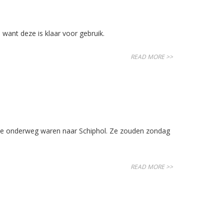
want deze is klaar voor gebruik.
READ MORE >>
 die onderweg waren naar Schiphol. Ze zouden zondag
READ MORE >>