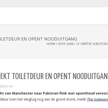
TOILETDEUR EN OPENT NOODUITGANG
HOME
/
2019
/
JUNI
/
12
/
BRITSE VLIEGTU
OEKT TOILETDEUR EN OPENT NOODUITGA
ENTS YET
ucht van Manchester naar Pakistan flink wat oponthoud veroo
eur toen het vliegtuig nog aan de grond stond, meldt
The Indepen