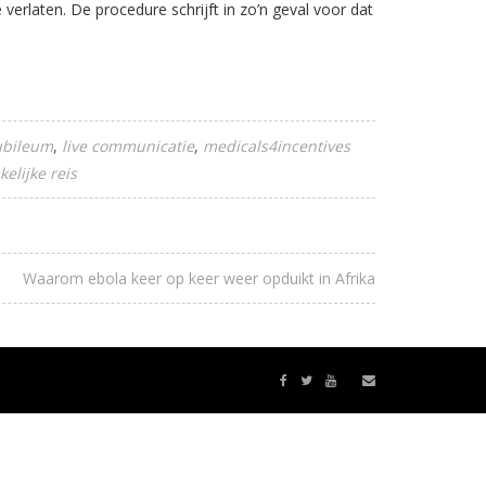
verlaten. De procedure schrijft in zo’n geval voor dat
ubileum
live communicatie
medicals4incentives
kelijke reis
Waarom ebola keer op keer weer opduikt in Afrika