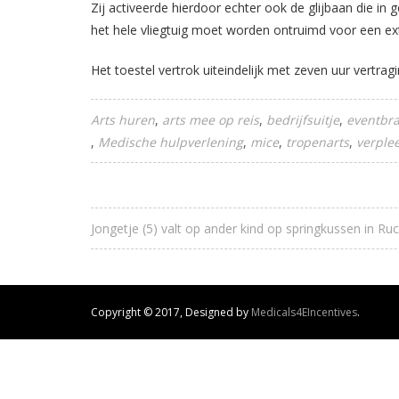
Zij activeerde hierdoor echter ook de glijbaan die in
het hele vliegtuig moet worden ontruimd voor een ext
Het toestel vertrok uiteindelijk met zeven uur vertrag
Arts huren
arts mee op reis
bedrijfsuitje
eventbr
Medische hulpverlening
mice
tropenarts
verple
Jongetje (5) valt op ander kind op springkussen in 
Copyright © 2017, Designed by
Medicals4EIncentives
.