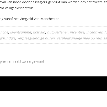
 geval van nood door passagiers gebruikt kan worden om het toestel te 
ra veiligheidscontrole.
ing vanaf het vliegveld van Manchester.
anche
Eventsummit
first aid
hulpverlener
incentive
incentives
J
egkundige
verpleegkundige huren
verpleegundige mee op reis
za
Rucphen en raakt zwaargewond