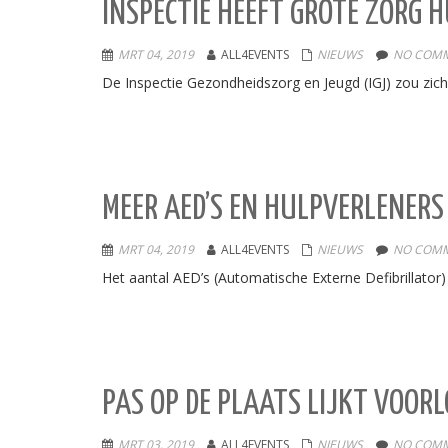
INSPECTIE HEEFT GROTE ZORG 
MRT 04, 2019
ALL4EVENTS
NIEUWS
NO COMM
De Inspectie Gezondheidszorg en Jeugd (IGJ) zou zi
MEER AED’S EN HULPVERLENERS
MRT 04, 2019
ALL4EVENTS
NIEUWS
NO COMM
Het aantal AED’s (Automatische Externe Defibrillator)
PAS OP DE PLAATS LIJKT VOORL
MRT 03, 2019
ALL4EVENTS
NIEUWS
NO COMM