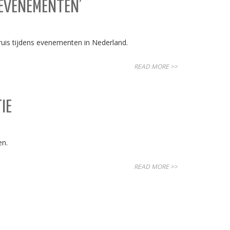
 EVENEMENTEN’
ruis tijdens evenementen in Nederland.
READ MORE >>
IE
en.
READ MORE >>