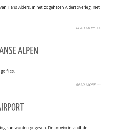
n Hans Alders, in het zogeheten Aldersoverleg, niet
READ MORE >>
ANSE ALPEN
e files.
READ MORE >>
AIRPORT
ling kan worden gegeven. De provincie vindt de