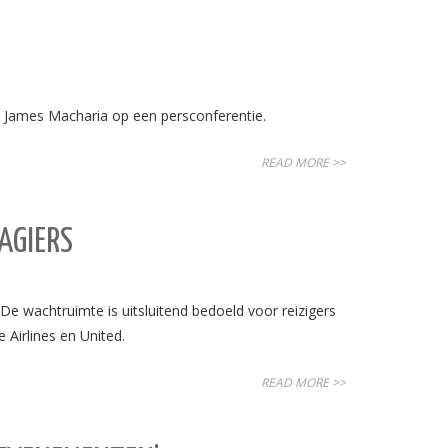
a, James Macharia op een persconferentie.
READ MORE >>
AGIERS
e wachtruimte is uitsluitend bedoeld voor reizigers
 Airlines en United.
READ MORE >>