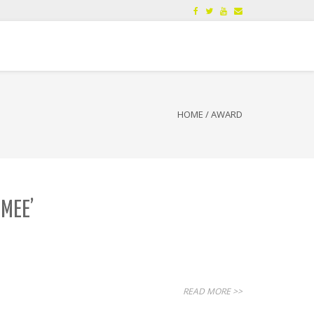
HOME
/
AWARD
MEE’
READ MORE >>