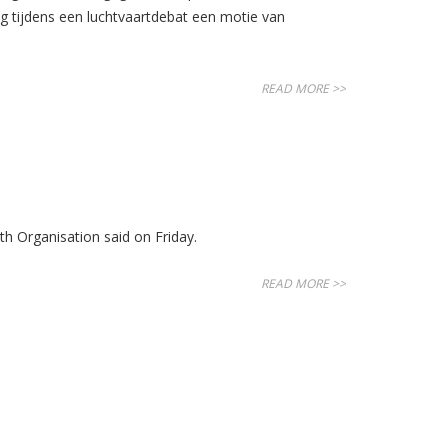
g tijdens een luchtvaartdebat een motie van
READ MORE >>
th Organisation said on Friday.
READ MORE >>