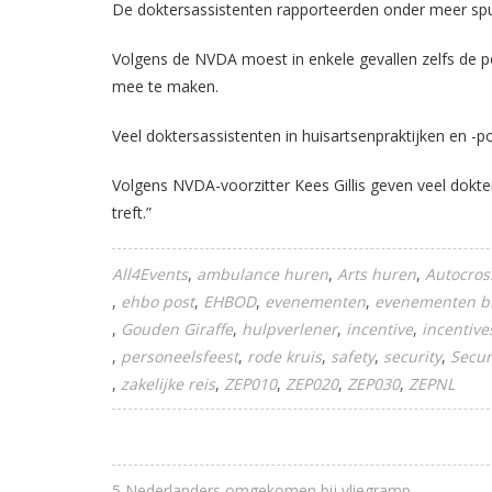
De doktersassistenten rapporteerden onder meer spug
Volgens de NVDA moest in enkele gevallen zelfs de po
mee te maken.
Veel doktersassistenten in huisartsenpraktijken en -p
Volgens NVDA-voorzitter Kees Gillis geven veel dokte
treft.”
All4Events
ambulance huren
Arts huren
Autocros
ehbo post
EHBOD
evenementen
evenementen b
Gouden Giraffe
hulpverlener
incentive
incentive
personeelsfeest
rode kruis
safety
security
Secur
zakelijke reis
ZEP010
ZEP020
ZEP030
ZEPNL
5 Nederlanders omgekomen bij vliegramp