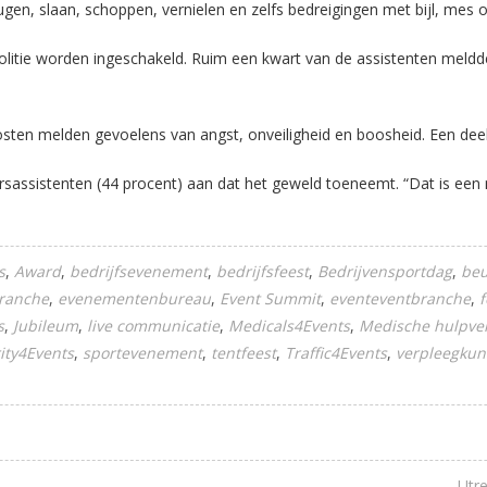
en, slaan, schoppen, vernielen en zelfs bedreigingen met bijl, mes 
litie worden ingeschakeld. Ruim een kwart van de assistenten meldde 
osten melden gevoelens van angst, onveiligheid en boosheid. Een deel 
rsassistenten (44 procent) aan dat het geweld toeneemt. “Dat is een
s
Award
bedrijfsevenement
bedrijfsfeest
Bedrijvensportdag
beu
ranche
evenementenbureau
Event Summit
eventeventbranche
f
s
Jubileum
live communicatie
Medicals4Events
Medische hulpve
ity4Events
sportevenement
tentfeest
Traffic4Events
verpleegkun
Utre