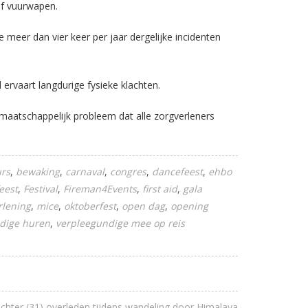
of vuurwapen.
meer dan vier keer per jaar dergelijke incidenten
ervaart langdurige fysieke klachten.
 maatschappelijk probleem dat alle zorgverleners
rs
bewaking
carnaval
congres
dancefeest
ehbo
eest
Festival
Fireman4Events
first aid
gala
rlening
mice
oktoberfest
open dag
opening
dige huren
verpleegundige mee op reis
chter (31) overleden tijdens wandeling door Himalaya