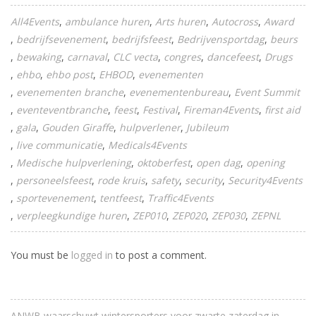
All4Events
ambulance huren
Arts huren
Autocross
Award
bedrijfsevenement
bedrijfsfeest
Bedrijvensportdag
beurs
bewaking
carnaval
CLC vecta
congres
dancefeest
Drugs
ehbo
ehbo post
EHBOD
evenementen
evenementen branche
evenementenbureau
Event Summit
eventeventbranche
feest
Festival
Fireman4Events
first aid
gala
Gouden Giraffe
hulpverlener
Jubileum
live communicatie
Medicals4Events
Medische hulpverlening
oktoberfest
open dag
opening
personeelsfeest
rode kruis
safety
security
Security4Events
sportevenement
tentfeest
Traffic4Events
verpleegkundige huren
ZEP010
ZEP020
ZEP030
ZEPNL
You must be
logged in
to post a comment.
ANWB waarschuwt wintersporters voor zwarte zaterdag in