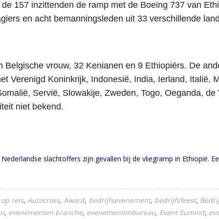
 157 inzittenden de ramp met de Boeing 737 van Ethiopi
iers en acht bemanningsleden uit 33 verschillende lan
Belgische vrouw, 32 Kenianen en 9 Ethiopiërs. De ande
 het Verenigd Koninkrijk, Indonesië, India, Ierland, Ital
omalië, Servië, Slowakije, Zweden, Togo, Oeganda, de
teit niet bekend.
ederlandse slachtoffers zijn gevallen bij de vliegramp in Ethiopië. E
 op reis
Autocross
Award
bedrijfsevenement
bedrijfsfeest
Bedri
en
evenementen branche
evenementenbureau
Event Summit
ev