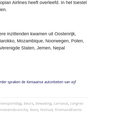
an Airlines heeft overleefd. In het toestel
den.
re inzittenden kwamen uit Oostenrijk,
ië, Marokko, Mozambique, Noorwegen, Polen,
 Verenigde Staten, Jemen, Nepal
erder spraken de Keniaanse autoriteiten van vijf
jvensportdag
beurs
bewaking
carnaval
congres
enteventbranche
feest
Festival
Fireman4Events