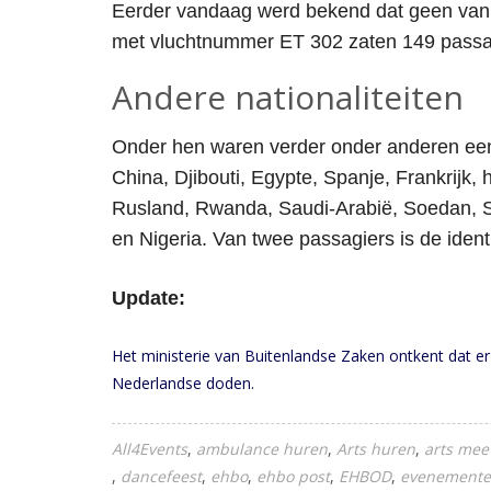
Eerder vandaag werd bekend dat geen van de
met vluchtnummer ET 302 zaten 149 passag
Andere nationaliteiten
Onder hen waren verder onder anderen een 
China, Djibouti, Egypte, Spanje, Frankrijk,
Rusland, Rwanda, Saudi-Arabië, Soedan, S
en Nigeria. Van twee passagiers is de identi
Update:
Het ministerie van Buitenlandse Zaken ontkent dat er N
Nederlandse doden.
All4Events
ambulance huren
Arts huren
arts mee
dancefeest
ehbo
ehbo post
EHBOD
evenement