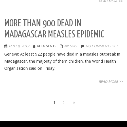
READ MORE >>
MORE THAN 900 DEAD IN
MADAGASCAR MEASLES EPIDEMIC
FEB 18, 2019
ALL4EVENTS
NIEUWS
NO COMMENTS YET
Geneva: At least 922 people have died in a measles outbreak in
Madagascar, the majority of them children, the World Health
Organisation said on Friday.
READ MORE >>
1
2