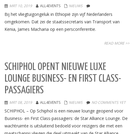
MRT 10, 2019
ALL4EVENTS
NIEUWS
Bij het vliegtuigongeluk in Ethiopië zijn vijf Nederlanders
omgekomen. Dat zei de staatssecretaris van Transport van
Kenia, James Macharia op een persconferentie.
READ MORE >>
SCHIPHOL OPENT NIEUWE LUXE
LOUNGE BUSINESS- EN FIRST CLASS-
PASSAGIERS
MRT 08, 2019
ALL4EVENTS
NIEUWS
NO COMMENTS YET
SCHIPHOL – Op Schiphol is een nieuwe lounge geopend voor
Business- en First Class-passagiers: de Star Alliance Lounge. De
wachtruimte is uitsluitend bedoeld voor reizigers die met een
maatschappij vliegen die deel uitmaakt van de Star Alliance