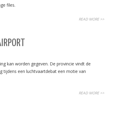
e files.
READ MORE >>
AIRPORT
ling kan worden gegeven. De provincie vindt de
g tijdens een luchtvaartdebat een motie van
READ MORE >>