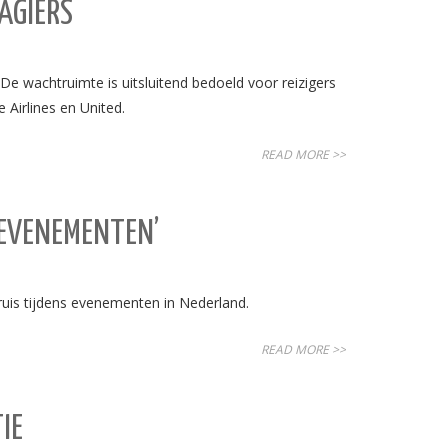
AGIERS
e wachtruimte is uitsluitend bedoeld voor reizigers
 Airlines en United.
READ MORE >>
 EVENEMENTEN’
ruis tijdens evenementen in Nederland.
READ MORE >>
IE