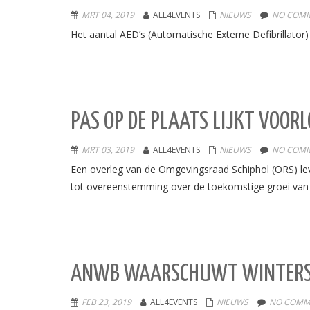
MRT 04, 2019
ALL4EVENTS
NIEUWS
NO COMM
Het aantal AED’s (Automatische Externe Defibrillator)
PAS OP DE PLAATS LIJKT VOORL
MRT 03, 2019
ALL4EVENTS
NIEUWS
NO COMM
Een overleg van de Omgevingsraad Schiphol (ORS) lev
tot overeenstemming over de toekomstige groei van 
ANWB WAARSCHUWT WINTERSPO
FEB 23, 2019
ALL4EVENTS
NIEUWS
NO COMM