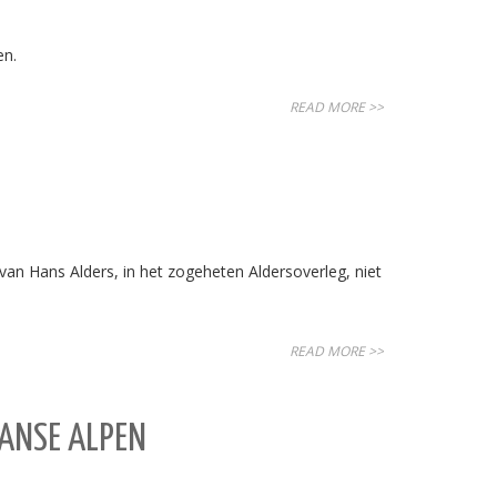
en.
READ MORE >>
n Hans Alders, in het zogeheten Aldersoverleg, niet
READ MORE >>
ANSE ALPEN