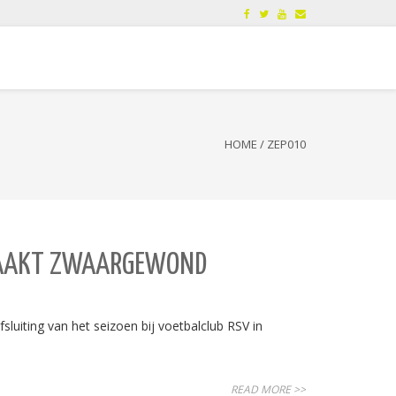
HOME
/
ZEP010
 RAAKT ZWAARGEWOND
luiting van het seizoen bij voetbalclub RSV in
READ MORE >>