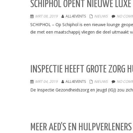
SCHIPHOL OPENT NIEUWE LUXE 
MRT 08, 2019
ALL4EVENTS
NIEUWS
NO COMM
SCHIPHOL – Op Schiphol is een nieuwe lounge geopend 
die met een maatschappij vliegen die deel uitmaakt van
INSPECTIE HEEFT GROTE ZORG 
MRT 04, 2019
ALL4EVENTS
NIEUWS
NO COMM
De Inspectie Gezondheidszorg en Jeugd (IGJ) zou zi
MEER AED’S EN HULPVERLENERS