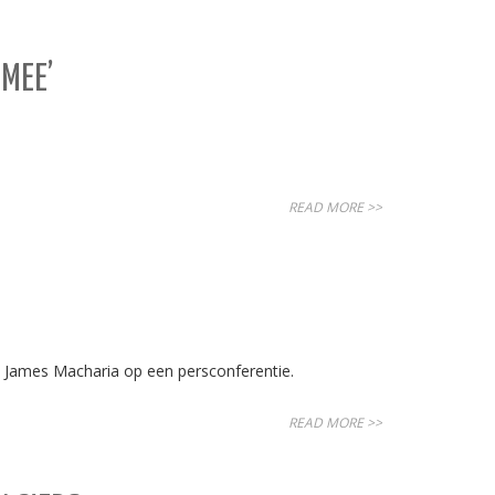
MEE’
READ MORE >>
a, James Macharia op een persconferentie.
READ MORE >>