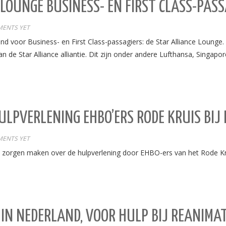
LOUNGE BUSINESS- EN FIRST CLASS-PASS
ENTS YET
voor Business- en First Class-passagiers: de Star Alliance Lounge. D
 de Star Alliance alliantie. Dit zijn onder andere Lufthansa, Singapore
HULPVERLENING EHBO’ERS RODE KRUIS BIJ
ENTS YET
ch zorgen maken over de hulpverlening door EHBO-ers van het Rode K
 IN NEDERLAND, VOOR HULP BIJ REANIMAT